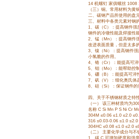
14
1008 
机螺钉
家俱螺丝
（三）铜。常用材料为黄
二、碳钢产品所使用的盘
三、材料中各类元素对钢
1
C
、碳（
）：提高钢件强
钢件的冷镦性能及焊接性
2
Mn
、锰（
）：提高钢件
改进表面质量，但是太多
3
Ni
、镍（
）：提高钢件强
小氢脆的作用。
4
Cr
、铬（
）：能提高可淬
5
Mo
、钼（
）：能帮助控
6
B
、硼（
）：能提高可淬
7
V
、矾（
）：细化奥氏体
8
Si
、硅（
）：保证钢件的
四、关于不锈钢材质之特
30
（一）
该三种材质均为
C Si Mn P S Ni Cr M
名称
304M
≤0.06 ≤1.0 ≤2.0 ≤0.
316 ≤0.03-0.06 ≤1.0 ≤2.0
304HC ≤0.08 ≤1.0 ≤2.0 ≤0
（二）
主要化学成分与不
1
C
、碳
可增加硬度和强