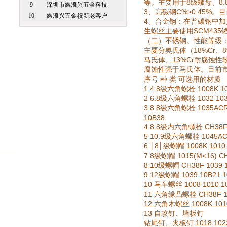
8
8.
等。主要用于
级螺母、
9
深圳市鑫浪兴五金科技
3
C%>0.45%
、高碳钢
。目
10
鑫浪兴五金祝新老客户
4
、合金钢：在普碳钢中加
SCM435
生螺丝主要使用
（二）不锈钢。性能等级
18%Cr
8
主要分奥氏体（
、
13%Cr
马氏体、
耐腐蚀性
腐蚀性强于马氏体。目前
序号
种
类
可选用的材质
1 4.8
1008K 1
级六角螺栓
2 6.8
1032 10
级六角螺栓
3 8.8
1035AC
级六角螺栓
10B38
4 8.8
CH
38
级内六角螺栓
5 10.9
1045AC
级六角螺栓
6 │8│
1008K 1010
级螺帽
7 8
1015(M<16) C
级螺帽
8 10
CH
38F
1039 
级螺帽
9 12
1039 10B21 1
级螺帽
10
1008 1010 1
马车螺丝
11
CH
38F
1
六角缘凸螺栓
12
1008K 101
六角木螺丝
13
自攻钉、墙板钉
1018 102
钻尾钉、夹板钉