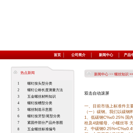
首页
公司简介
新闻中心
产品
热点新闻
新闻中心
>>
螺丝知识
>
1
螺钉按头型分类
2
螺钉公称长度测量方法
双击自动滚屏
3
五金螺丝材料知识
4
螺钉按槽型分类
一、目前市场上标准件主
5
螺丝制造示意图
（一）碳钢。我们以碳钢
6
螺钉按牙型/尾型分类
1
C%≤0.25%
、低碳钢
国
7
紧固件部分产品外形图
4
栓及
级螺母、小螺丝等
2
0.25%<C%≤0.
、中碳钢
8
五金螺丝标准编号