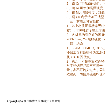
2
Cr
、铬
可增加耐蚀性、
3
Ni
、镍
可增加高温强度
4
Mo
、钼
增加强度，对氧
5
Cu
、铜
利于冷加工成型
（三）材质之其它性能
1
、以上材质正常状态无磁
316
右）；
材质冷加工后
2
、各材质均有良好的延展
700N/mm, Ys
屈服强度
（四）结论
1
304M
304HC
316
、
、
、
316<
冷加工后材质磁性为
304HC
及
要优良。
2
、总之，不锈钢标准件特
对不锈钢产品应不可撞击
量，亦不可施力过大，同
致锁死，而使用碳钢即使
Copyright@深圳市鑫浪兴五金科技有限公司