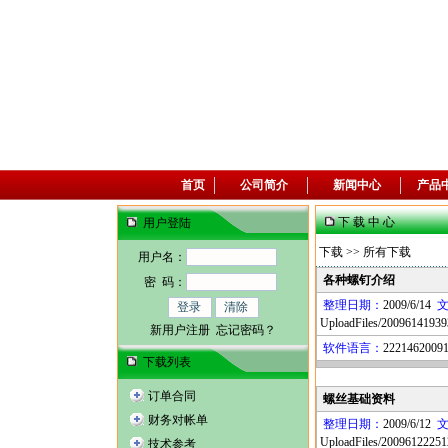
首页
公司简介
新闻中心
产品
下 载 中 心
用户登陆
下载
>> 所有下载
用户名：
各种螺钉介绍
密 码：
整理日期：
2009/6/14
UploadFiles/20096141939
新用户注册
忘记密码？
软件语言：
22214620091
下载列表
订单合同
螺丝基础资料
财务对帐单
整理日期：
2009/6/12
UploadFiles/20096122251
技术参考